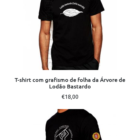
T-shirt com grafismo de folha da Árvore de
Lodão Bastardo
This
€
18,00
product
has
multiple
variants.
The
options