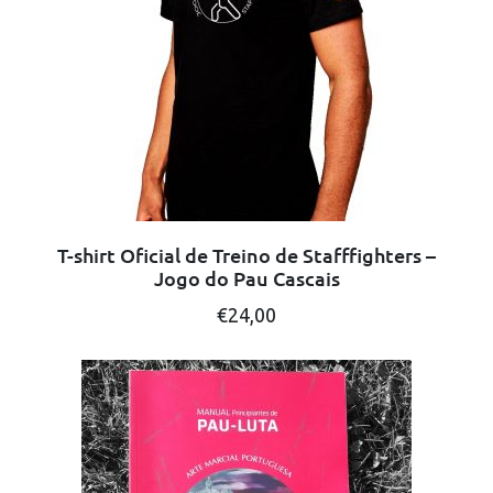
may
be
chosen
on
the
product
page
T-shirt Oficial de Treino de Stafffighters –
Jogo do Pau Cascais
This
€
24,00
product
has
multiple
variants.
The
options
may