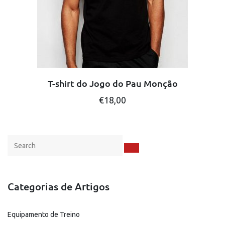
T-shirt do Jogo do Pau Monção
This
€
18,00
product
has
multiple
variants.
The
options
may
be
Categorias de Artigos
chosen
on
the
Equipamento de Treino
product