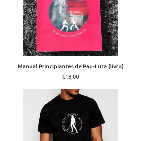
be
chosen
on
the
product
page
Manual Principiantes de Pau-Luta (livro)
€
18,00