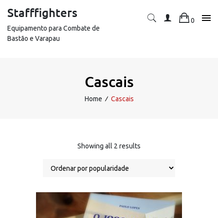
Skip
Stafffighters
to
0
content
Equipamento para Combate de
Bastão e Varapau
Cascais
Home
∕
Cascais
Sorted
Showing all 2 results
by
popularity