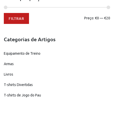
Preço
Preço
FILTRAR
Preço:
€0
—
€20
mínimo
máximo
Categorias de Artigos
Equipamento de Treino
Armas
Livros
T-shirts Divertidas
T-shirts de Jogo do Pau