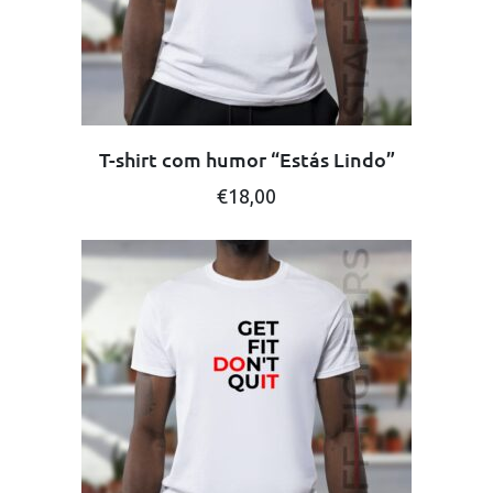
the
product
page
T-shirt com humor “Estás Lindo”
This
€
18,00
product
has
multiple
variants.
The
options
may
be
chosen
on
the
product
page