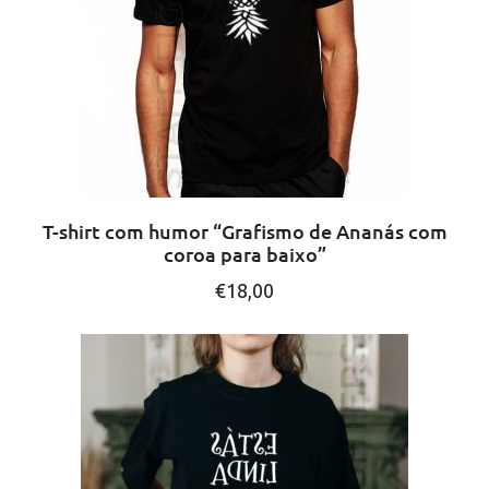
be
chosen
on
the
product
page
T-shirt com humor “Grafismo de Ananás com
coroa para baixo”
This
€
18,00
product
has
multiple
variants.
The
options
may
be