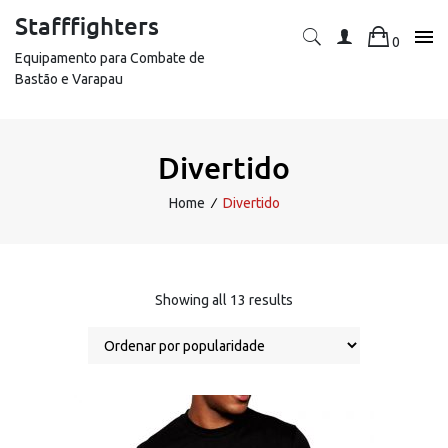
Skip
Stafffighters
to
0
content
Equipamento para Combate de
Bastão e Varapau
Divertido
Home
∕
Divertido
Sorted
Showing all 13 results
by
popularity