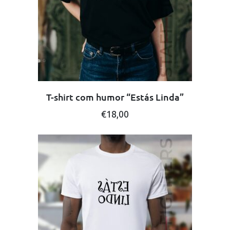
chosen
on
the
product
page
T-shirt com humor “Estás Linda”
This
€
18,00
product
has
multiple
variants.
The
options
may
be
chosen
on