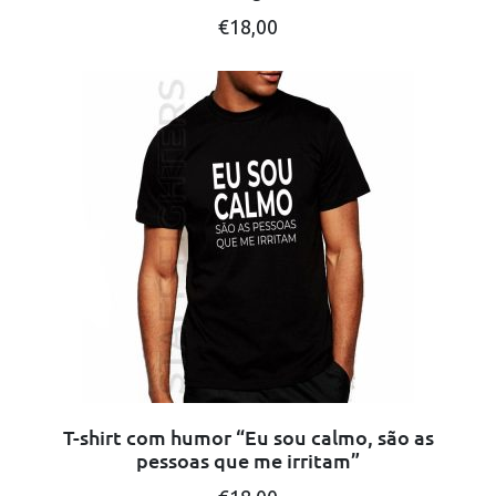
This
€
18,00
product
has
multiple
variants.
The
options
may
be
chosen
on
the
product
page
T-shirt com humor “Eu sou calmo, são as
pessoas que me irritam”
This