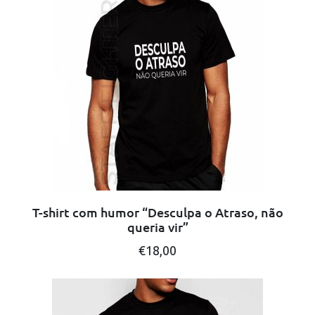
T-shirt com humor “Desculpa o Atraso, não
queria vir”
This
€
18,00
product
has
multiple
variants.