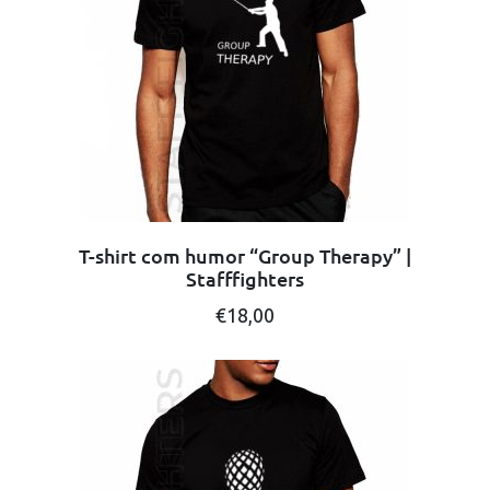
may
be
chosen
on
the
product
page
T-shirt com humor “Group Therapy” |
Stafffighters
This
€
18,00
product
has
multiple
variants.
The
options
may