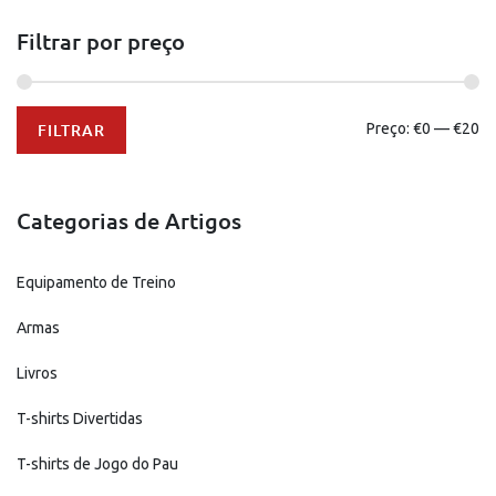
may
be
Filtrar por preço
chosen
on
the
Preço
Preço
product
FILTRAR
Preço:
€0
—
€20
mínimo
máximo
page
Categorias de Artigos
Equipamento de Treino
Armas
Livros
T-shirts Divertidas
T-shirts de Jogo do Pau