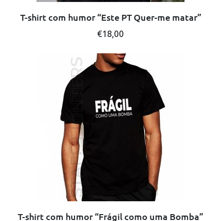
T-shirt com humor “Este PT Quer-me matar”
This
€
18,00
product
has
multiple
variants.
The
options
may
be
chosen
on
the
product
page
T-shirt com humor “Frágil como uma Bomba”