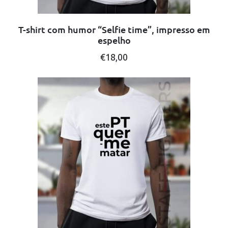
T-shirt com humor “Selfie time”, impresso em
espelho
This
€
18,00
product
has
multiple
variants.
The
options
may
be
chosen
on
the
product
page