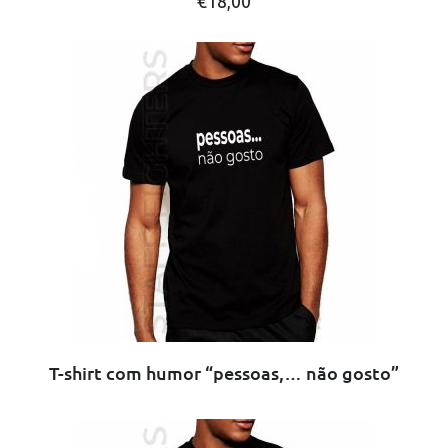
€
18,00
product
has
multiple
variants.
The
options
may
be
chosen
on
the
product
page
T-shirt com humor “pessoas,… não gosto”