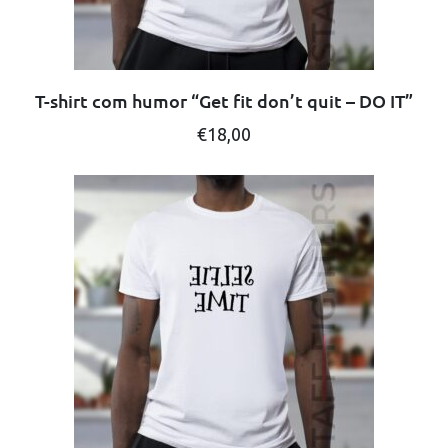
T-shirt com humor “Get fit don’t quit – DO IT”
This
€
18,00
product
has
multiple
variants.
The
options
may
be
chosen
on
the
product
page