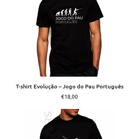
T-shirt Evolução – Jogo do Pau Português
This
€
18,00
product
has
multiple
variants.
The
options