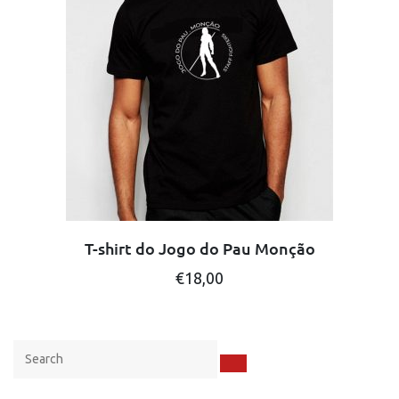
The
options
may
be
chosen
on
the
product
page
T-shirt do Jogo do Pau Monção
This
€
18,00
product
has
multiple
variants.
The
options