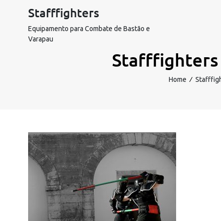
Skip
Stafffighters
to
content
Equipamento para Combate de Bastão e
Varapau
Stafffighter
Home
∕
Stafffig